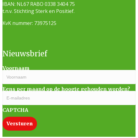
IBAN: NL67 RABO 0338 3404 75
t.n.v. Stichting Sterk en Positief.
KvK nummer: 73975125
Nieuwsbrief
Voornaam
Eens per maand op de hoogte gehouden worden?
CAPTCHA