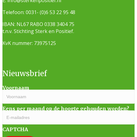
E:
info@sterkenpositief.nl
Telefoon:
0031- (0)6 53 22 95 48
IBAN: NL67 RABO 0338 3404 75
t.n.v. Stichting Sterk en Positief.
KvK nummer: 73975125
Nieuwsbrief
Voornaam
Eens per maand op de hoogte gehouden worden?
CAPTCHA